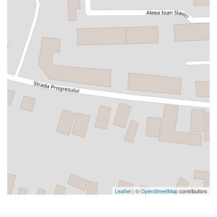
Leaflet
| ©
OpenStreetMap
contributors