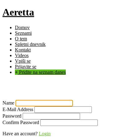
Aeretta
Domov
Seznami
O tem
Spletni dnevnik
Kontakt
Videos
Vpiši se
Prijavite se
Pridite na seznam danes
Sign up
Name
E-Mail Address
Password
Confirm Password
Have an account?
Login