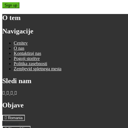
Sign up
O tem
Navigacije
Cenitev
O nas
Kontaktiraj nas
Pogoji storitve
Politika zasebnosti
Zemljevid spletnega mesta
Sledi nam
Objave
Romania
Romania