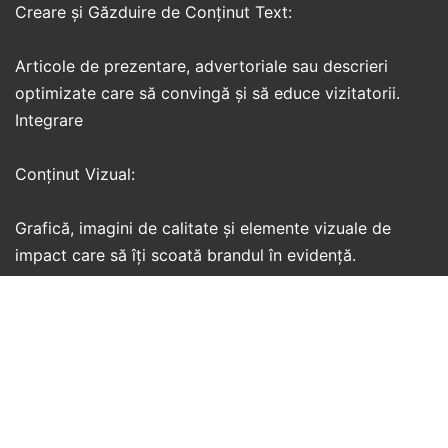
Creare și Găzduire de Conținut Text:
Articole de prezentare, advertoriale sau descrieri
optimizate care să convingă și să educe vizitatorii. ​
Integrare
Conținut Vizual:
Grafică, imagini de calitate și elemente vizuale de
impact care să îți scoată brandul în evidență.
Dacă nu ești sigur ce variantă se potrivește cel mai
bine obiectivelor tale, echipa noastră te poate ajuta cu
o recomandare personalizată!
Contactează-ne la adresa de e-mail: