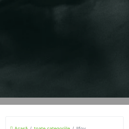
Acasă
toate categoriile
Ilfov