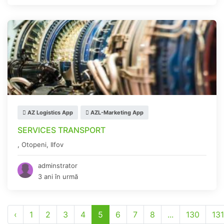
AZ Logistics App
AZL-Marketing App
SERVICES TRANSPORT
,
Otopeni
,
Ilfov
adminstrator
3 ani în urmă
‹
1
2
3
4
5
6
7
8
...
130
131