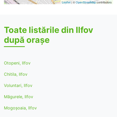
Leaflet
| ©
OpenStreetMap
contributors
Toate listările din Ilfov
după orașe
Otopeni, Ilfov
Chitila, Ilfov
Voluntari, Ilfov
Măgurele, Ilfov
Mogoşoaia, Ilfov