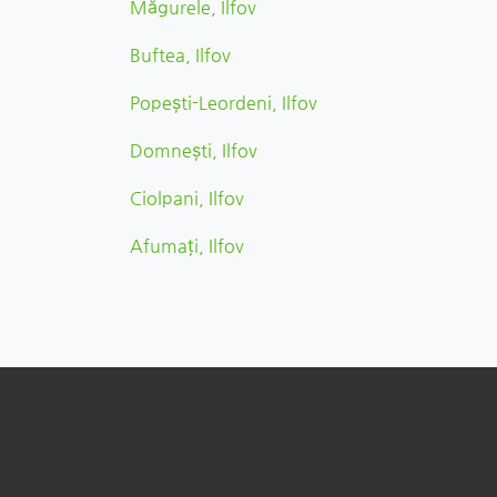
Măgurele, Ilfov
Buftea, Ilfov
Popeşti-Leordeni, Ilfov
Domnești, Ilfov
Ciolpani, Ilfov
Afumaţi, Ilfov