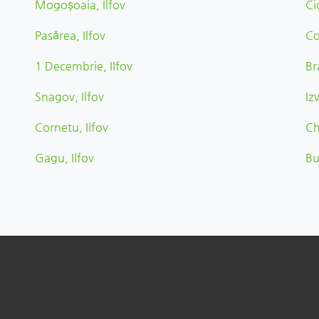
Mogoşoaia, Ilfov
Ci
Pasărea, Ilfov
Co
1 Decembrie, Ilfov
Br
Snagov, Ilfov
Iz
Cornetu, Ilfov
Ch
Gagu, Ilfov
Bu