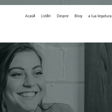
Acasă
Listări
Despre
Blog
a lua legatura