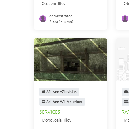
,
Otopeni
,
Ilfov
,
Ot
adminstrator
3 ani în urmă
AZL App AZLogistics
AZL App AZL-Marketing
SERVICES
RA
,
Mogoşoaia
,
Ilfov
,
Mo