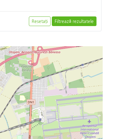
Resetați
Filtrează rezultatele