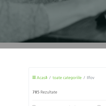
Acasă
toate categoriile
Ilfov
785
Rezultate