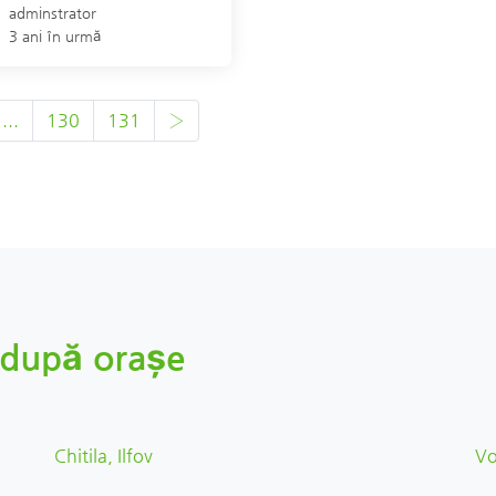
adminstrator
3 ani în urmă
...
130
131
›
ov după orașe
Chitila, Ilfov
Vo