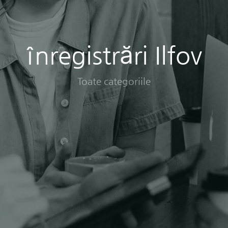
înregistrări Ilfov
Toate categoriile