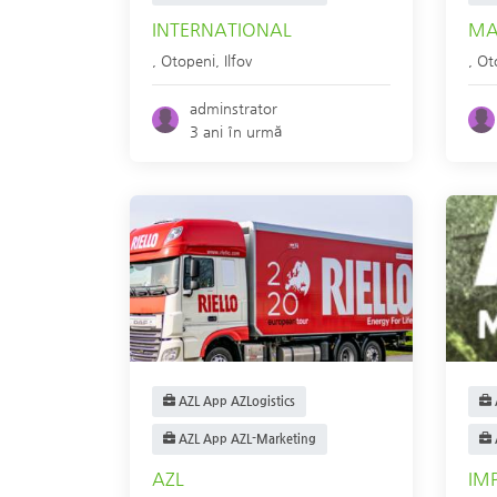
INTERNATIONAL
MA
,
Otopeni
,
Ilfov
,
Ot
adminstrator
3 ani în urmă
AZL App AZLogistics
AZL App AZL-Marketing
AZL
IM