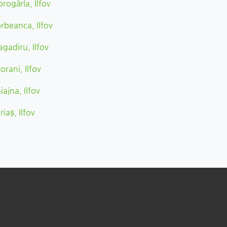
orogârla, Ilfov
rbeanca, Ilfov
agadiru, Ilfov
vorani, Ilfov
iajna, Ilfov
riaș, Ilfov