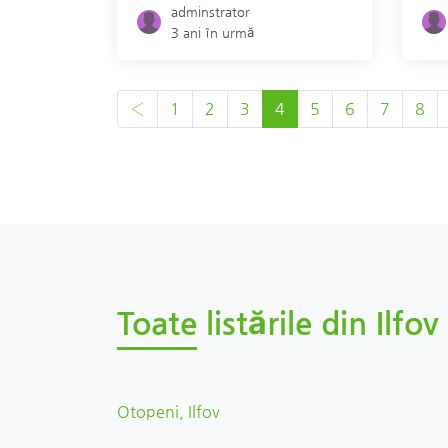
adminstrator
3 ani în urmă
‹
1
2
3
4
5
6
7
8
Toate listările din Ilf
Otopeni, Ilfov