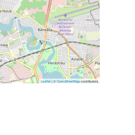
Leaflet
| ©
OpenStreetMap
contributors