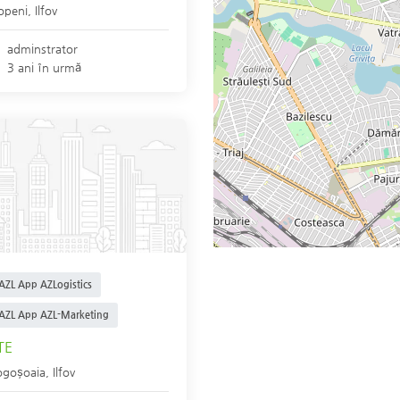
openi
,
Ilfov
adminstrator
3 ani în urmă
AZL App AZLogistics
AZL App AZL-Marketing
TE
goşoaia
,
Ilfov