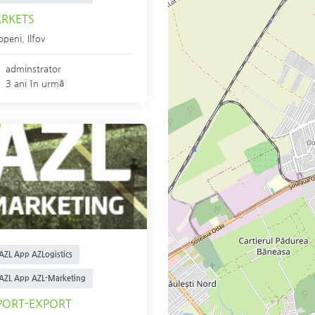
RKETS
openi
,
Ilfov
adminstrator
3 ani în urmă
AZL App AZLogistics
AZL App AZL-Marketing
PORT-EXPORT