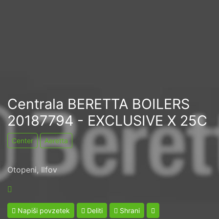
Centrala BERETTA BOILERS
20187794 - EXCLUSIVE X 25C
Center
Aeretta
Otopeni, Ilfov
Napiši povzetek
Deliti
Shrani