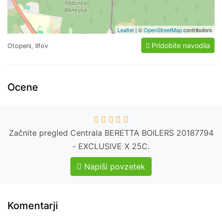
Leaflet
| ©
OpenStreetMap
contributors
Pridobite navodila
Otopeni, Ilfov
Ocene
Začnite pregled Centrala BERETTA BOILERS 20187794
- EXCLUSIVE X 25C.
Napiši povzetek
Komentarji