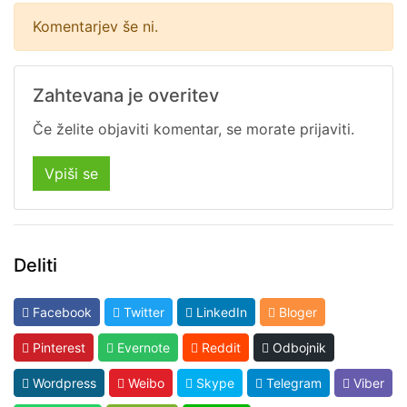
Komentarjev še ni.
Zahtevana je overitev
Če želite objaviti komentar, se morate prijaviti.
Vpiši se
Deliti
Facebook
Twitter
LinkedIn
Bloger
Pinterest
Evernote
Reddit
Odbojnik
Wordpress
Weibo
Skype
Telegram
Viber